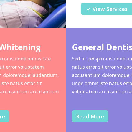
View Services
Whitening
General Denti
iciatis unde omnis iste
Sed ut perspiciatis unde om
sit error voluptatem
natus error sit error volup
m doloremque laudantium,
accusantium doloremque 
ste natus error sit
unde omnis iste natus error
 accusantium accusantium
voluptatem accusantium 
re
Read More