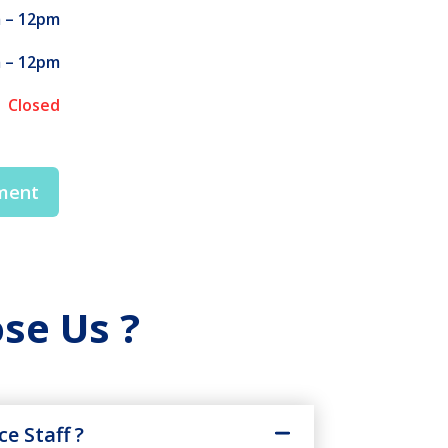
 – 12pm
 – 12pm
Closed
ment
se Us ?
e Staff ?