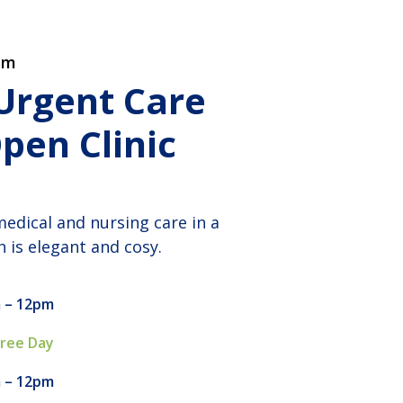
sm
 Urgent Care
pen Clinic
medical and nursing care in a
 is elegant and cosy.
 – 12pm
Free Day
 – 12pm