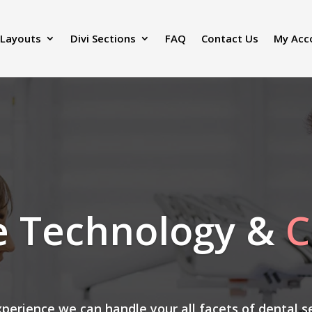
 Layouts
Divi Sections
FAQ
Contact Us
My Acc
e Technology &
C
xperience we can handle your all facets of dental s