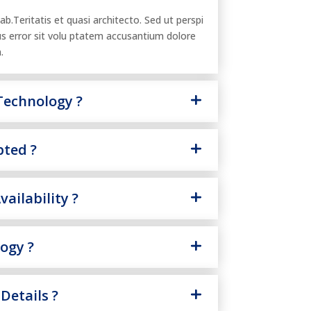
ab.Teritatis et quasi architecto. Sed ut perspi
us error sit volu ptatem accusantium dolore
.
echnology ?
pted ?
ailability ?
logy ?
Details ?