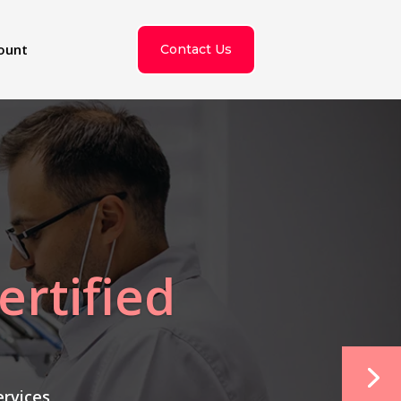
ount
Contact Us
ertified
ervices