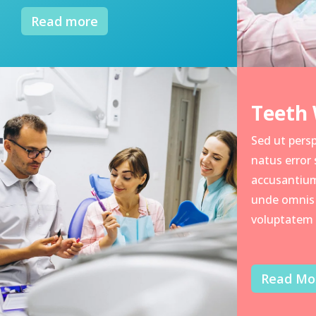
Read more
Teeth 
Sed ut persp
natus error 
accusantiu
unde omnis i
voluptatem
Read Mo