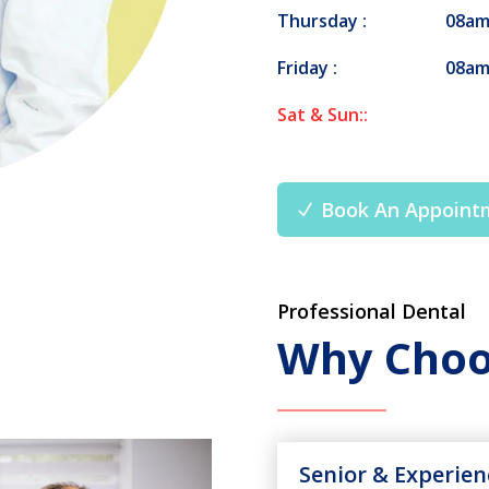
Thursday :
08am
Friday :
08am
Sat & Sun::
Book An Appoint
Professional Dental
Why Choo
Senior & Experienc