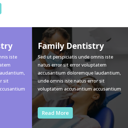
stry
Family Dentistry
nis iste
Sed ut perspiciatis unde omnis iste
tatem
natus error sit error voluptatem
laudantium,
accusantium doloremque laudantium,
 sit
unde omnis iste natus error sit
accusantium
voluptatem accusantium accusantium
Read More