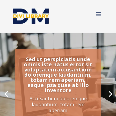
Sed ut perspiciatis unde
omnis iste natus error sit
voluptatem accusantium
doloremque laudantium,
totam rem aperiam,
eaque ipsa quae ab illo
inventore
Accusantium doloremque
laudantium, totam rem
aperiam